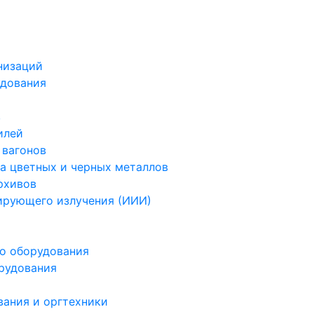
низаций
удования
в
илей
 вагонов
а цветных и черных металлов
рхивов
ирующего излучения (ИИИ)
го оборудования
рудования
вания и оргтехники