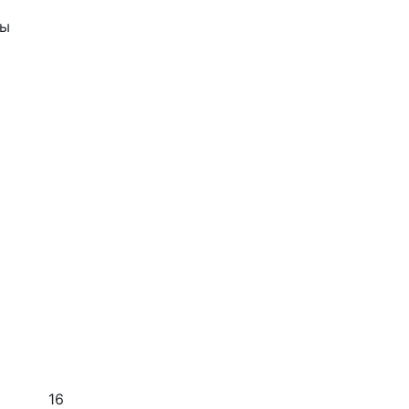
сы
16