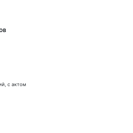
ОВ
й, с актом