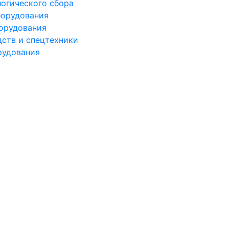
логического сбора
борудования
борудования
дств и спецтехники
рудования