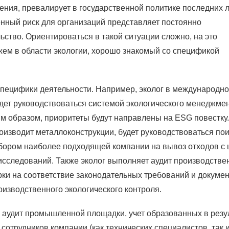
ия, превалирует в государственной политике последних л
ный риск для организаций представляет постоянно
тво. Ориентироваться в такой ситуации сложно, на это
жем в области экологии, хорошо знакомый со спецификой
 специфики деятельности. Например, эколог в международн
удет руководствоваться системой экологического менеджмен
им образом, приоритеты будут направлены на ESG повестку.
оизводит металлоконструкции, будет руководствоваться по
бором наиболее подходящей компании на вывоз отходов с
сследований. Также эколог выполняет аудит производстве
ки на соответствие законодательных требований и докуме
изводственного экологического контроля.
 аудит промышленной площадки, учет образованных в резу
 сотрудников компании (как технических специалистов, так 