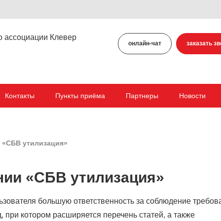
онлайн-чат
заказать зв
Контакты
Пункты приёма
Партнеры
Новости
и «СБВ утилизация»
ании «СБВ утилизация»
ьзователя большую ответственность за соблюдение требов
 при котором расширяется перечень статей, а также