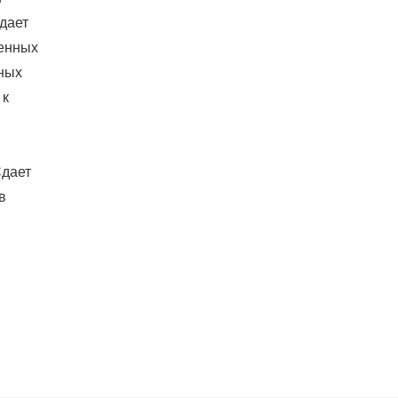
дает
ченных
нных
 к
Сдает
в