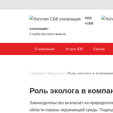
ООО
«СБВ
утилизация»
Служба быстрого вывоза
О компании
Услуги ЮЛ
Скупка
Главная
>
Новости
>
Роль эколога в компани
Роль эколога в комп
Законодательство возлагает на природопол
области охраны окружающей среды. Подход,