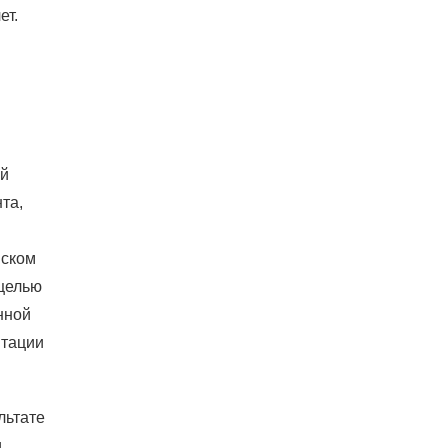
ет.
ой
та,
иском
 целью
нной
нтации
льтате
и